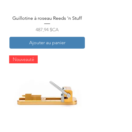
Guillotine à roseau Reeds 'n Stuff
Prix
487,94 $CA
Ajouter au panier
Nouveauté