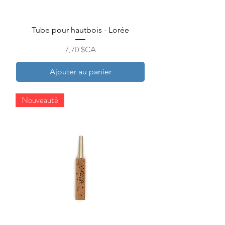
Tube pour hautbois - Lorée
Prix
7,70 $CA
Ajouter au panier
Nouveauté