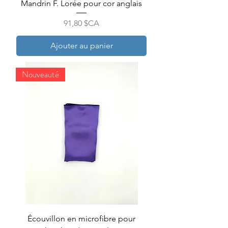
Mandrin F. Lorée pour cor anglais
Prix
91,80 $CA
Ajouter au panier
Nouveauté
Écouvillon en microfibre pour