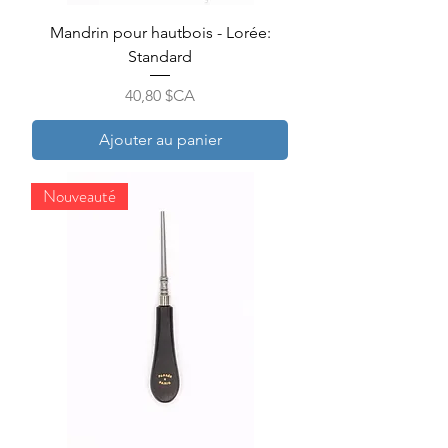
Mandrin pour hautbois - Lorée:
Standard
Prix
40,80 $CA
Ajouter au panier
Nouveauté