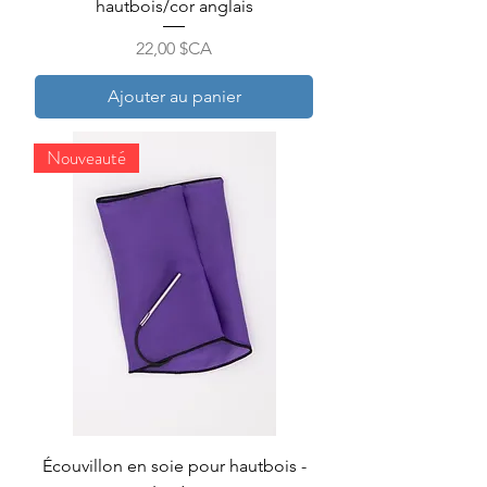
hautbois/cor anglais
Prix
22,00 $CA
Ajouter au panier
Nouveauté
Écouvillon en soie pour hautbois -