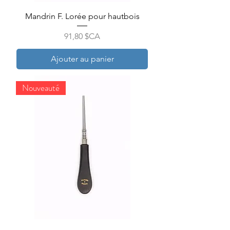
Mandrin F. Lorée pour hautbois
Prix
91,80 $CA
Ajouter au panier
Nouveauté