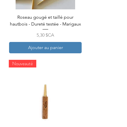
Roseau gougé et taillé pour
hautbois - Dureté testée - Marigaux
Prix
5,30 $CA
Ajouter au panier
Nouveauté