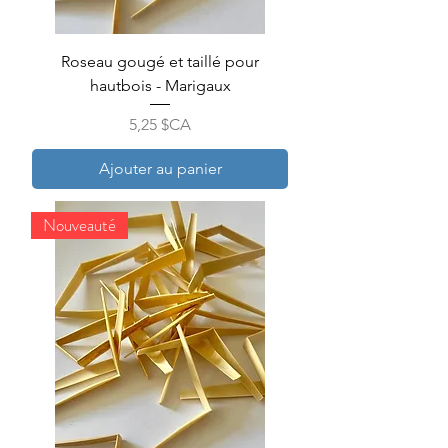
Roseau gougé et taillé pour
hautbois - Marigaux
Prix
5,25 $CA
Ajouter au panier
Nouveauté