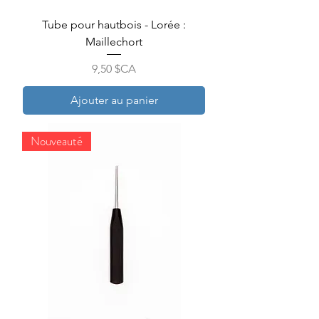
Tube pour hautbois - Lorée :
Maillechort
Prix
9,50 $CA
Ajouter au panier
Nouveauté