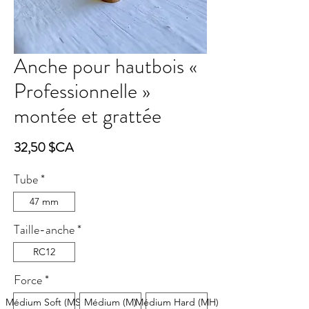
Anche pour hautbois «
Professionnelle »
montée et grattée
Prix
32,50 $CA
Tube
*
47 mm
Taille-anche
*
RC12
Force
*
Médium Soft (MS)
Médium (M)
Médium Hard (MH)