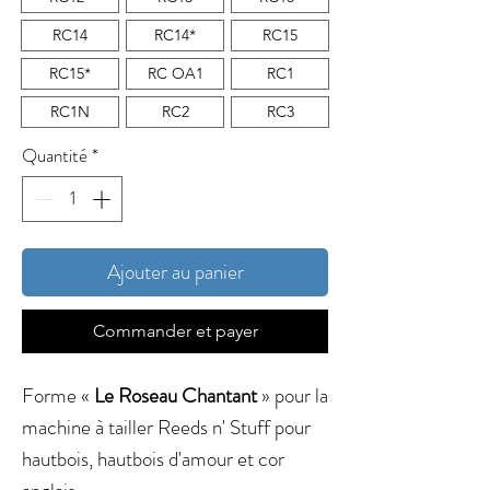
RC14
RC14*
RC15
RC15*
RC OA1
RC1
RC1N
RC2
RC3
Quantité
*
Ajouter au panier
Commander et payer
Forme «
Le Roseau Chantant
» pour la
machine à tailler Reeds n' Stuff pour
hautbois, hautbois d'amour et cor