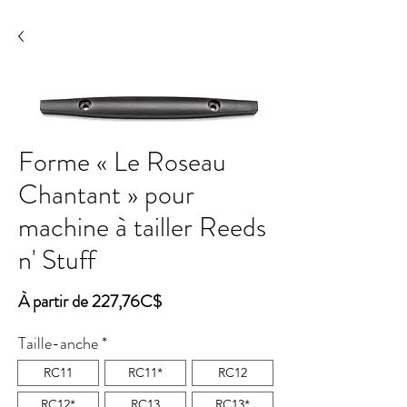
Forme « Le Roseau
Chantant » pour
machine à tailler Reeds
n' Stuff
Prix
À partir de
227,76C$
promotionnel
Taille-anche
*
RC11
RC11*
RC12
RC12*
RC13
RC13*