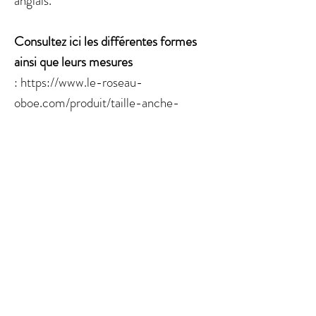
anglais.
Consultez ici les différentes formes
ainsi que leurs mesures
: https://www.le-roseau-
oboe.com/produit/taille-anche-
droits-hautbois-roseau-chantant/
Aucun avis pour le moment
Partagez votre expérience, soyez le premier à
laisser un avis.
Laisser un avis