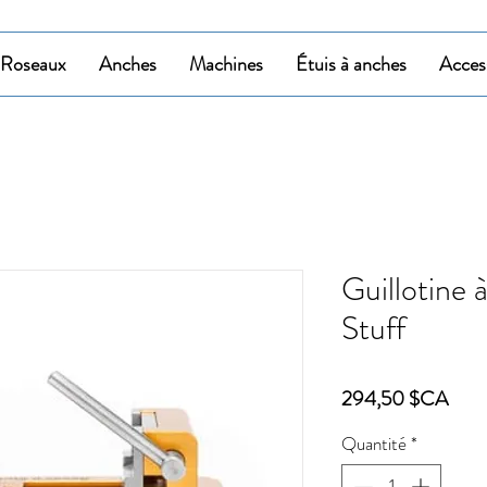
Roseaux
Anches
Machines
Étuis à anches
Acces
Guillotine 
Stuff
Prix
294,50 $CA
Quantité
*