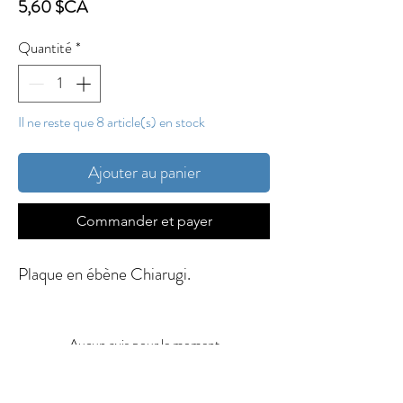
Prix
5,60 $CA
Quantité
*
Il ne reste que 8 article(s) en stock
Ajouter au panier
Commander et payer
Plaque en ébène Chiarugi.
Aucun avis pour le moment
Partagez votre expérience, soyez le premier à
laisser un avis.