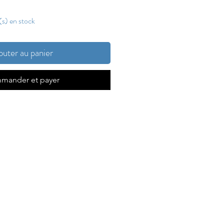
e(s) en stock
outer au panier
mander et payer