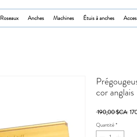
Roseaux
Anches
Machines
Étuis à anches
Acces
Prégougeus
cor anglais
Prix
 190,00 $CA 
17
orig
Quantité
*