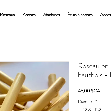
Roseaux
Anches
Machines
Étuis à anches
Acces
Roseau en 
hautbois - 
Prix
45,00 $CA
Diamètre
*
10.50 - 11.0