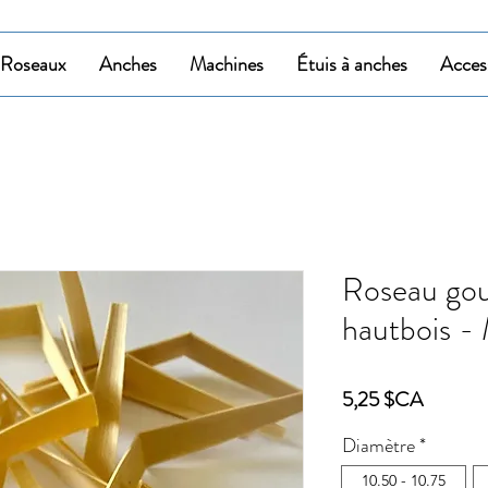
Roseaux
Anches
Machines
Étuis à anches
Acces
Roseau goug
hautbois -
Prix
5,25 $CA
Diamètre
*
10.50 - 10.75