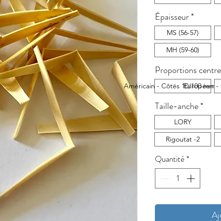
Épaisseur
*
MS (56-57)
MH (59-60)
Proportions centr
Américain - Côtés 10/100 mm pl
Européen - 
Taille-anche
*
LORY
Rigoutat -2
Quantité
*
Aj