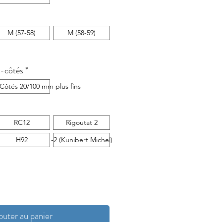
M (57-58)
M (58-59)
e-côtés
*
us fins
Côtés 20/100 mm plus fins
RC12
Rigoutat 2
H92
-2 (Kunibert Michel)
outer au panier