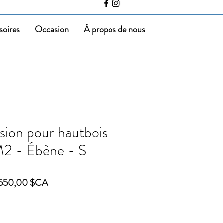
soires
Occasion
À propos de nous
sion pour hautbois
2 - Ébène - S
ix
Prix
 550,00 $CA
iginal
promotionnel