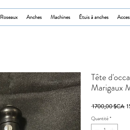
Roseaux
Anches
Machines
Étuis à anches
Acces
Tête d'occa
Marigaux M
Pr
 1 700,00 $CA 
1
or
Quantité
*