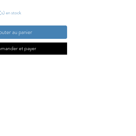
e(s) en stock
outer au panier
mander et payer