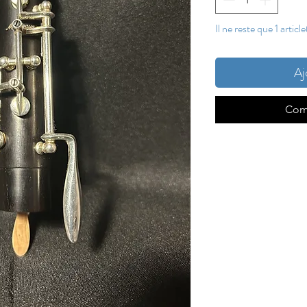
Il ne reste que 1 articl
Aj
Com