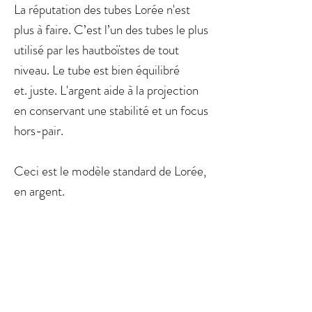
La réputation des tubes Lorée n'est
plus à faire. C’est l’un des tubes le plus
utilisé par les hautboïstes de tout
niveau. Le tube est bien équilibré
et. juste. L'argent aide à la projection
en conservant une stabilité et un focus
hors-pair.
Ceci est le modèle standard de Lorée,
en argent.
Les tubes pour hautbois sont
disponibles en laiton pur ainsi qu'en
version argentée ou dorée.